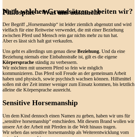
Nach welchen Grundsätzen arbeiten wir?
Philosphie – Was uns ausmacht
Der Begriff „Horsemanship“ ist leider ziemlich abgenutzt und wird
vielfach für eine Reitweise verwendet, die mit einer Beziehung
zwischen Pferd und Mensch rein gar nichts mehr zu tun hat.
Aber es lässt sich halt gut verkaufen.
Uns geht es allerdings um genau diese
Beziehung
. Und da eine
Beziehung niemals eine Einbahnstraße ist, gilt es die eigene
Körpersprache
ständig zu verbessern.
Wir möchten mit unserem Pferd so fein wie möglich
kommunizieren. Das Pferd soll Freude an der gemeinsam Arbeit
haben und physisch, sowie psychisch wachsen können. Hilfsmittel
sollen mit der Zeit immer weniger zum Einsatz kommen, bis letztlich
alleine die Körpersprache ausreicht.
Sensitive Horsemanship
Um dem Kind dennoch einen Namen zu geben, haben wir uns für
„sensitive horsemanship“ entschieden. Mit diesem Brand wollen wir
unsere Art der Arbeit mit Pferden in die Welt hinaus tragen.
Wir sehen das sensitive horsemanship als Weiterentwicklung vom