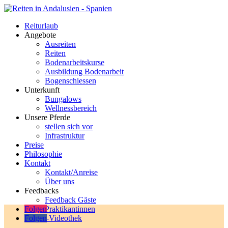
Reiturlaub
Angebote
Ausreiten
Reiten
Bodenarbeitskurse
Ausbildung Bodenarbeit
Bogenschiessen
Unterkunft
Bungalows
Wellnessbereich
Unsere Pferde
stellen sich vor
Infrastruktur
Preise
Philosophie
Kontakt
Kontakt/Anreise
Über uns
Feedbacks
Feedback Gäste
Folgen
Praktikantinnen
Online-Videothek
Folgen