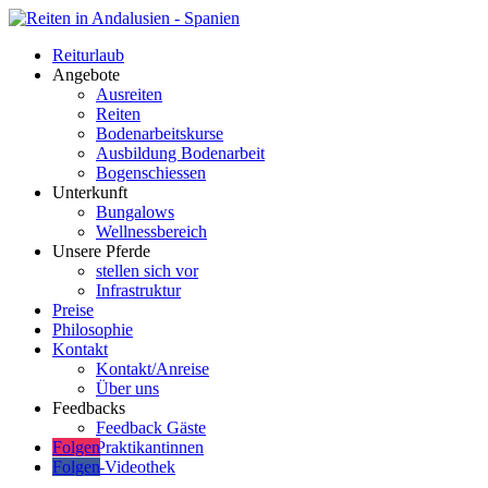
Reiturlaub
Angebote
Ausreiten
Reiten
Bodenarbeitskurse
Ausbildung Bodenarbeit
Bogenschiessen
Unterkunft
Bungalows
Wellnessbereich
Unsere Pferde
stellen sich vor
Infrastruktur
Preise
Philosophie
Kontakt
Kontakt/Anreise
Über uns
Feedbacks
Feedback Gäste
Folgen
Praktikantinnen
Online-Videothek
Folgen